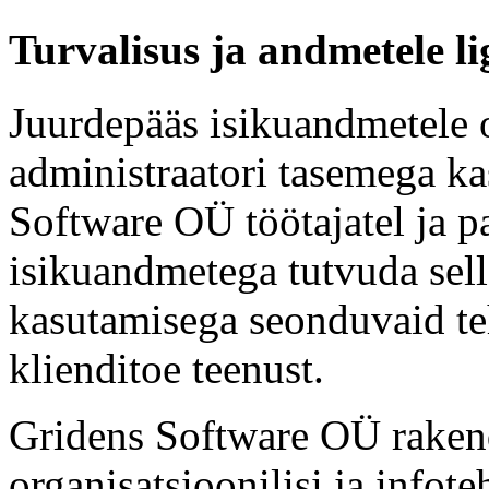
Turvalisus ja andmetele li
Juurdepääs isikuandmetele o
administraatori tasemega kas
Software OÜ töötajatel ja pa
isikuandmetega tutvuda sell
kasutamisega seonduvaid te
klienditoe teenust.
Gridens Software OÜ rakend
organisatsioonilisi ja infote