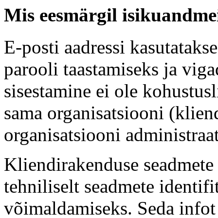
Mis eesmärgil isikuandme
E-posti aadressi kasutataks
parooli taastamiseks ja viga
sisestamine ei ole kohustusl
sama organisatsiooni (kliend
organisatsiooni administraa
Kliendirakenduse seadmete i
tehniliselt seadmete identif
võimaldamiseks. Seda infot e